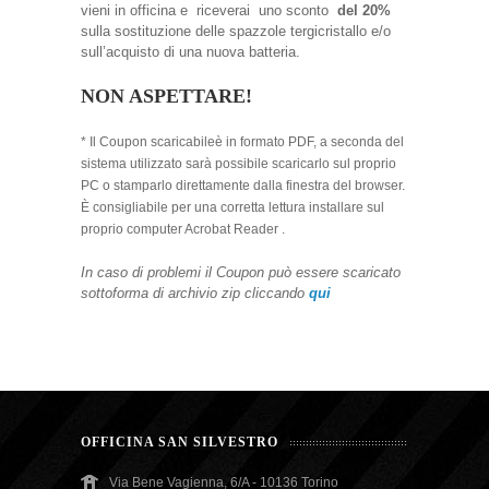
vieni in officina e riceverai uno sconto
del 20%
sulla sostituzione delle spazzole tergicristallo e/o
sull’acquisto di una nuova batteria.
NON ASPETTARE!
* Il Coupon scaricabileè in formato PDF, a seconda del
sistema utilizzato sarà possibile scaricarlo sul proprio
PC o stamparlo direttamente dalla finestra del browser.
È consigliabile per una corretta lettura installare sul
proprio computer Acrobat Reader .
In caso di problemi il Coupon può essere scaricato
sottoforma di archivio zip cliccando
qui
OFFICINA SAN SILVESTRO
Via Bene Vagienna, 6/A - 10136 Torino